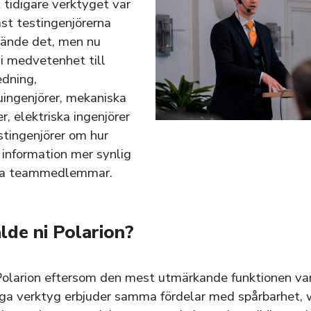
tidigare verktyget var
st testingenjörerna
ände det, men nu
vi medvetenhet till
edning,
ingenjörer, mekaniska
er, elektriska ingenjörer
tingenjörer om hur
information mer synlig
iga teammedlemmar.
lde ni Polarion?
Polarion eftersom den mest utmärkande funktionen va
ga verktyg erbjuder samma fördelar med spårbarhet, 