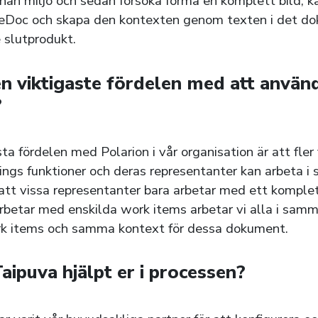
nan miljö och sedan försöka forma en komplett bild, k
iveDoc och skapa den kontexten genom texten i det d
e slutprodukt.
en viktigaste fördelen med att använ
?
ta fördelen med Polarion i vår organisation är att fler
ings funktioner och deras representanter kan arbeta i
r att vissa representanter bara arbetar med ett kompl
rbetar med enskilda work items arbetar vi alla i sam
 items och samma kontext för dessa dokument.
aipuva hjälpt er i processen?