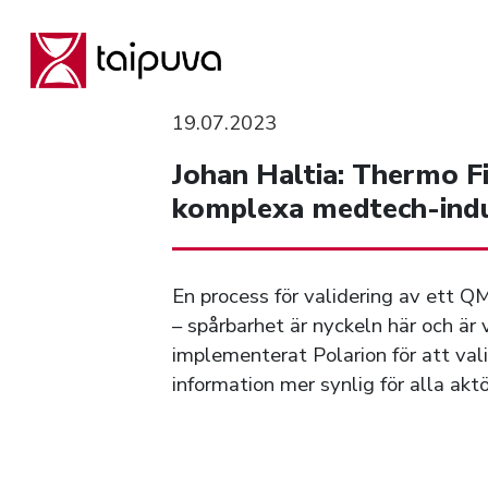
Skip
to
content
19.07.2023
Johan Haltia: Thermo Fis
komplexa medtech-indu
En process för validering av ett Q
– spårbarhet är nyckeln här och är 
implementerat Polarion för att val
information mer synlig för alla aktö