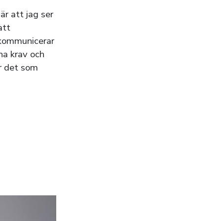
är att jag ser
att
 kommunicerar
na krav och
är det som