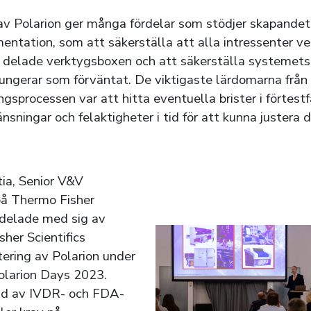
av Polarion ger många fördelar som stödjer skapandet
ntation, som att säkerställa att alla intressenter v
 delade verktygsboxen och att säkerställa systemets
fungerar som förväntat. De viktigaste lärdomarna frå
gsprocessen var att hitta eventuella brister i förtest
sningar och felaktigheter i tid för att kunna justera d
tia, Senior V&V
på Thermo Fisher
, delade med sig av
her Scientifics
ering av Polarion under
olarion Days 2023.
ad av IVDR- och FDA-