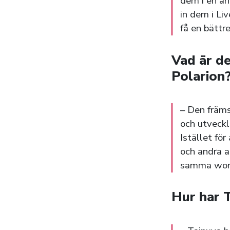
dem i en an
in dem i L
få en bättr
Vad är d
Polarion
– Den främs
och utveckl
Istället fö
och andra a
samma work
Hur har T