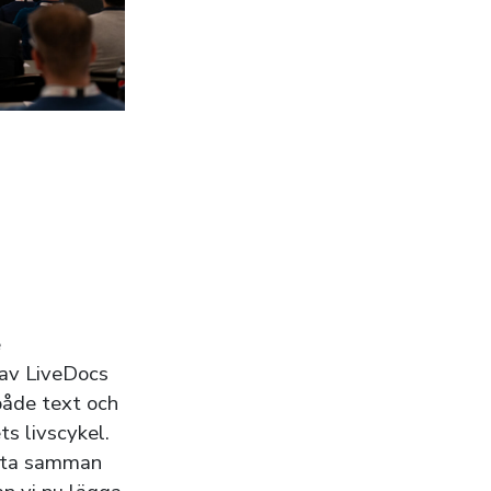
e
 av LiveDocs
åde text och
s livscykel.
ätta samman