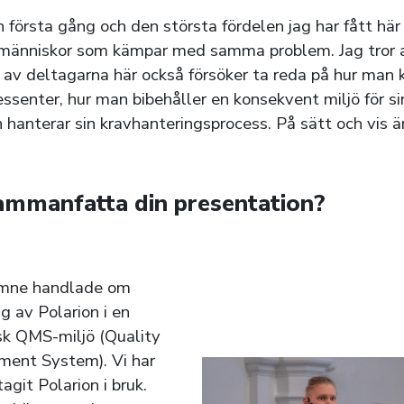
 första gång och den största fördelen jag har fått här 
människor som kämpar med samma problem. Jag tror 
 av deltagarna här också försöker ta reda på hur man
essenter, hur man bibehåller en konsekvent miljö för si
 hanterar sin kravhanteringsprocess. På sätt och vis 
ammanfatta din presentation?
ämne handlade om
ng av Polarion i en
sk QMS-miljö (Quality
ent System). Vi har
tagit Polarion i bruk.