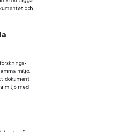
an vi nu lägga
okumentet och
da
 forsknings-
 samma miljö.
ett dokument
ma miljö med