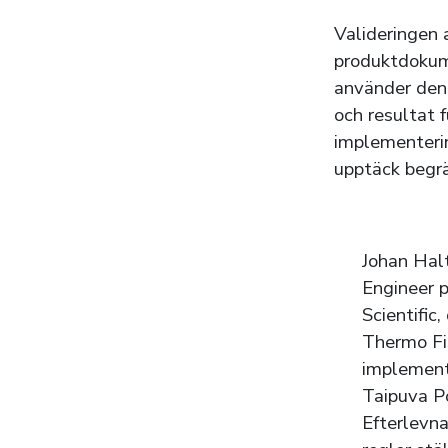
Valideringen 
produktdokume
använder den
och resultat 
implementerin
upptäck begrän
Johan Hal
Engineer 
Scientific
Thermo Fis
implement
Taipuva P
Efterlevn