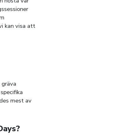
ch hosta vår
ngssessioner
om
i kan visa att
e gräva
specifika
ades mest av
 Days?