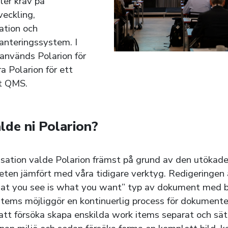
ller krav på
veckling,
tion och
anteringssystem. I
 används Polarion för
ra Polarion för ett
t QMS.
lde ni Polarion?
isation valde Polarion främst på grund av den utökad
teten jämfört med våra tidigare verktyg. Redigeringen
at you see is what you want” typ av dokument med b
items möjliggör en kontinuerlig process för dokumentet
r att försöka skapa enskilda work items separat och s