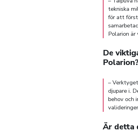
– Taipuva h
tekniska mi
för att för
samarbetade
Polarion är
De viktig
Polarion
– Verktyget
djupare i. 
behov och i
valideringe
Är detta 