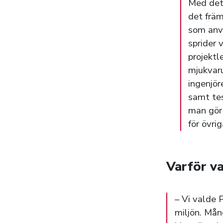
Med det 
det främ
som anv
sprider 
projektl
mjukvaru
ingenjör
samt tes
man gör 
för övr
Varför va
– Vi valde 
miljön. Mån