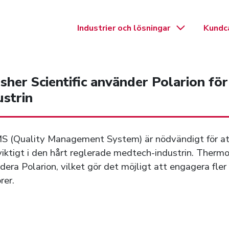
Expand c
Industrier och lösningar
Kundc
her Scientific använder Polarion för 
strin
MS (Quality Management System) är nödvändigt för att 
viktigt i den hårt reglerade medtech-industrin. Thermo 
idera Polarion, vilket gör det möjligt att engagera 
rer.