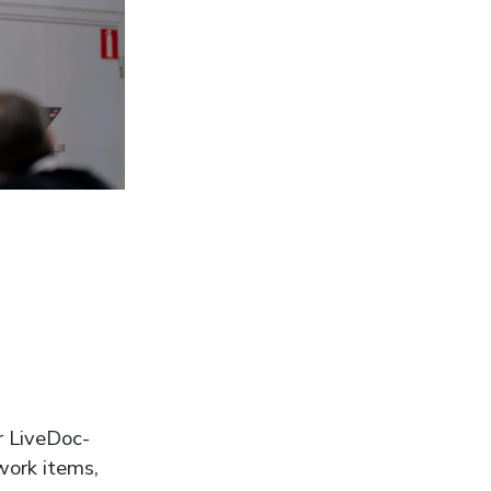
r LiveDoc-
work items,