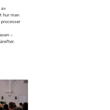
 av
et hur man
 processer
n
fasen –
ärefter.