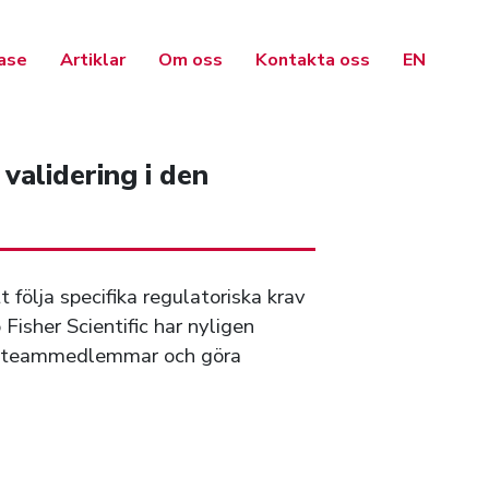
hild menu
ase
Artiklar
Om oss
Kontakta oss
EN
validering i den
följa specifika regulatoriska krav
Fisher Scientific har nyligen
fler teammedlemmar och göra