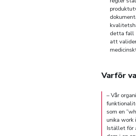
regler stä
produktut
dokumenta
kvalitetsh
detta fall
att valide
medicinsk
Varför va
– Vår organ
funktionali
som en ”wh
unika work 
Istället fö