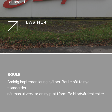
collaborate.
LÄS MER
BOULE
Smidig implementering hjälper Boule sätta nya
standarder
när man utvecklar en ny plattform för blodvärdestester