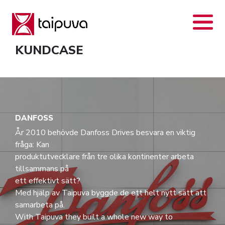
Skip
to
content
KUNDCASE
DANFOSS
År 2010 behövde Danfoss Drives besvara en viktig
fråga: Kan
produktutvecklare från tre olika kontinenter arbeta
tillsammans på
ett effektivt sätt?
Med hjälp av Taipuva byggde de ett helt nytt sätt att
samarbeta på.
With Taipuva they built a whole new way to