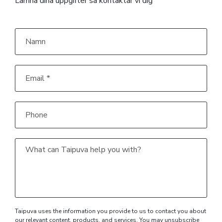
Lämna dina uppgifter så kontaktar vi dig
Namn
Email
*
Phone
What
can
Taipuva
help
you
with?
Taipuva uses the information you provide to us to contact you about
our relevant content, products, and services. You may unsubscribe